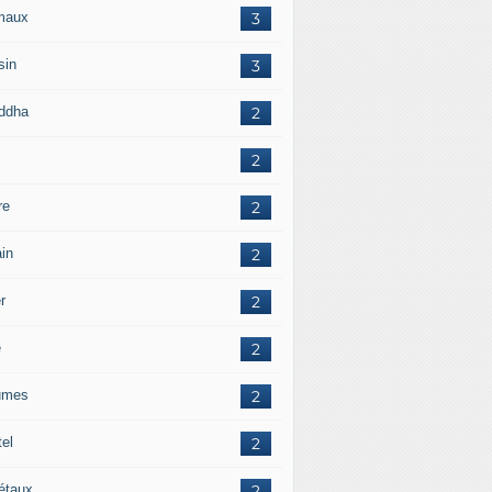
maux
3
sin
3
ddha
2
2
re
2
ain
2
r
2
e
2
umes
2
tel
2
étaux
2