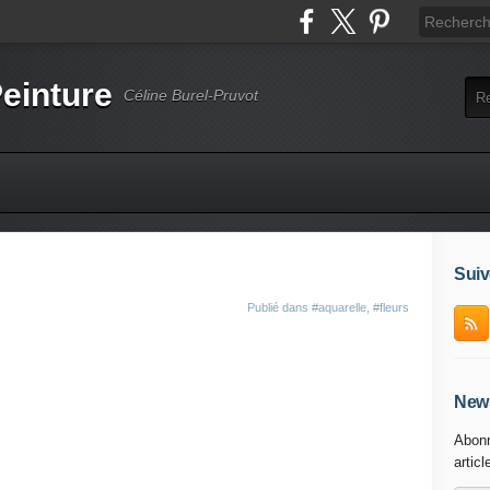
einture
Céline Burel-Pruvot
Suiv
Publié dans
#aquarelle
,
#fleurs
News
Abonn
articl