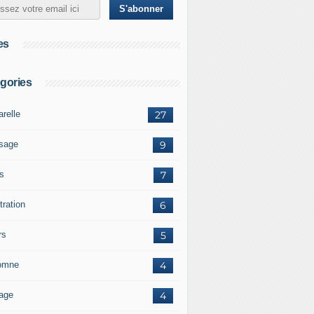
es
gories
arelle
27
sage
9
ts
7
stration
6
rs
5
omne
4
age
4