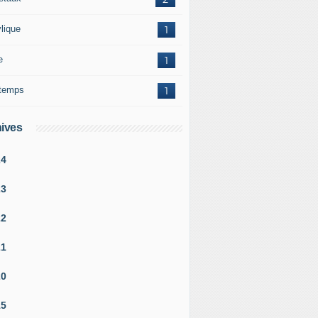
ylique
1
e
1
ntemps
1
ives
24
23
22
21
20
15