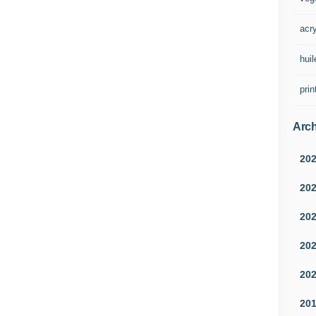
acr
huil
pri
Arch
20
20
20
20
20
20