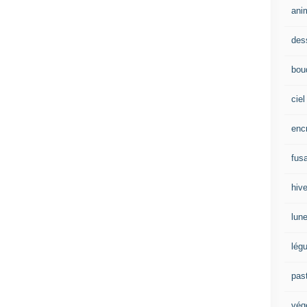
ani
des
bou
ciel
enc
fus
hive
lun
lég
pas
vég