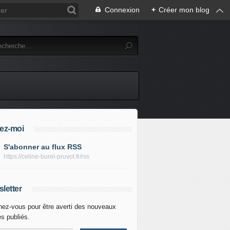
Connexion
+
Créer mon blog
ez-moi
S'abonner au flux RSS
https://celine-burel-pruvot.fr/rss
letter
ez-vous pour être averti des nouveaux
es publiés.