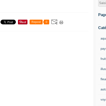
Pag
Repost
0
Caté
aqu
pay
frui
illu
fleu
aut
voy